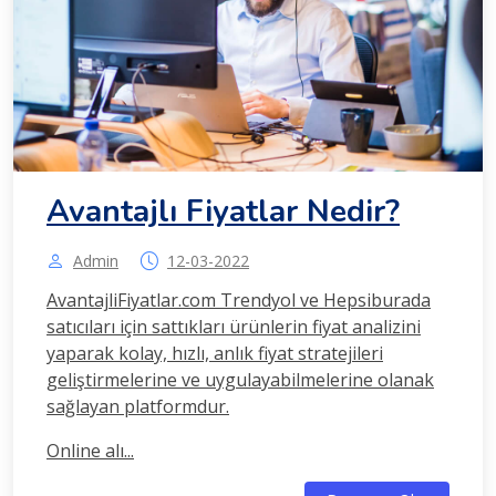
Avantajlı Fiyatlar Nedir?
Admin
12-03-2022
AvantajliFiyatlar.com Trendyol ve Hepsiburada
satıcıları için sattıkları ürünlerin fiyat analizini
yaparak kolay, hızlı, anlık fiyat stratejileri
geliştirmelerine ve uygulayabilmelerine olanak
sağlayan platformdur.
Online alı...