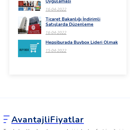
Uygulaması
16-04-2022
Ticaret Bakanlığı İndirimli
Satışlarda Düzenleme
16-04-2022
Hepsiburada Buybox Lideri Olmak
15-04-2022
AvantajliFiyatlar