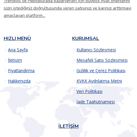
Trendyol ve Hepsiburada pazaryerleri için buybox fiyat önerilerini
sizin istediğiniz doğrultusunda veren satışınızı ve karınızı arttırmayı
amaçlayan platform...
HIZLI MENÜ
KURUMSAL
Ana Sayfa
Kullanıcı Sözleşmesi
İletişim
Mesafeli Satış Sözleşmesi
Fiyatlandırma
Gizlilik ve Çerez Politikası
Hakkımızda
KVKK Aydnlatma Metni
Veri Politikası
İade Taahütnamesi
İLETIŞIM