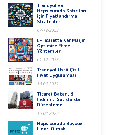
Trendyol ve
Hepsiburada Satıcıları
için Fiyatlandırma
Stratejileri
07-12-2023
E-Ticarette Kar Marjını
Optimize Etme
Yöntemleri
01-12-2023
Trendyol Üstü Çizili
Fiyat Uygulaması
16-04-2022
Ticaret Bakanlığı
İndirimli Satışlarda
Düzenleme
16-04-2022
Hepsiburada Buybox
Lideri Olmak