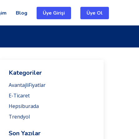
şim
Blog
Üye Girişi
Üye Ol
Kategoriler
AvantajliFiyatlar
E-Ticaret
Hepsiburada
Trendyol
Son Yazılar