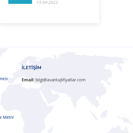
15-04-2022
İLETIŞIM
şmesi
Email:
bilgi@avantajlifiyatlar.com
a Metni